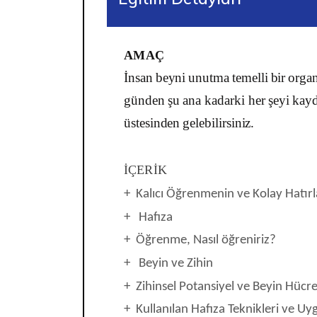
AMAÇ
İnsan
beyni
unutma
temelli
bir
organ
günden
şu
ana
kadarki
her
şeyi
kayd
üstesinden
gelebilirsiniz
.
İÇERİK
+
Kal
ı
c
ı
Öğrenmenin
v
e
Kolay
Hat
r
+
Hafıza
+ Öğrenme, Nasıl öğreniriz?
+ Beyin ve Zihin
+ Zihinsel Potansiyel ve Beyin Hücre
+ Kullanılan Hafıza Teknikleri ve U