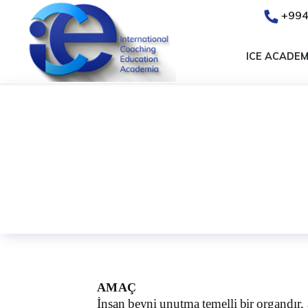
+994
ICE ACADEM
HAFIZA TEKNİKLERİ 
Anasayfa
KURUMSAL EĞİTİMLER
HAFIZA TEK
AMAÇ
İnsan
beyni
unutma
temelli
bir
organdır
,