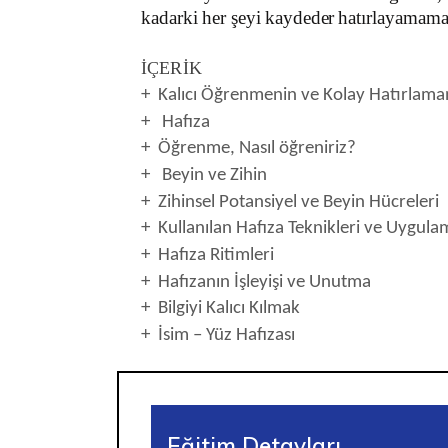
kadarki
her
şeyi
kaydeder
hatırlayamama
İÇERİK
+
Kal
ı
c
ı
Öğrenmenin
v
e
Kolay
Hat
rlama
+
Hafıza
+ Öğrenme, Nasıl öğreniriz?
+ Beyin ve Zihin
+ Zihinsel Potansiyel ve Beyin Hücreleri
+ Kullanılan Hafıza Teknikleri ve Uygula
+ Hafıza Ritimleri
+ Hafızanın İşleyişi ve Unutma
+ Bilgiyi Kalıcı Kılmak
+ İsim – Yüz Hafızası
Eğitim Detayları