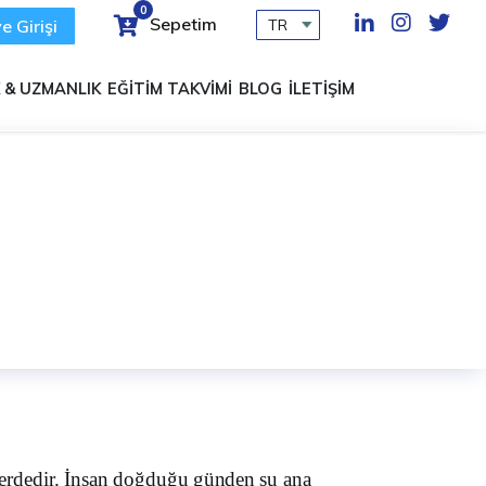
0
Sepetim
e Girişi
 & UZMANLIK
EĞİTİM TAKVİMİ
BLOG
İLETİŞİM
erdedir
.
İnsan
doğduğu
günden
şu
ana