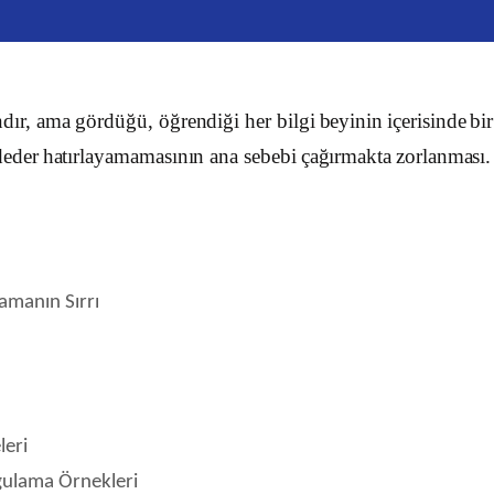
dır
, ama
gördüğü
,
öğrendiği
her
bilgi
beyinin
içerisinde
bir
eder
hatırlayamamasının
ana
sebebi
çağırmakta
zorlanması
laman
ı
n S
ı
rr
ı
leri
ygulama Örnekleri