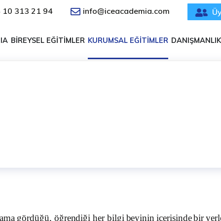
 10 313 21 94
info@iceacademia.com
Üy
IA
BİREYSEL EĞİTİMLER
KURUMSAL EĞİTİMLER
DANIŞMANLIK
GELİŞTİRME
NİKLERİ GELİŞTİRME
 ama
gördüğü
,
öğrendiği
her
bilgi
beyinin
içerisinde
bir
yerl