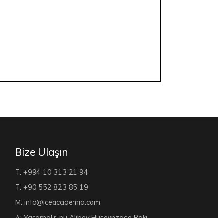
Bize Ulaşın
T: +994 10 313 21 94
T: +90 552 823 85 19
M: info@iceacademia.com
A: Yasamal r-nu Alibey Huseynzade Bakı