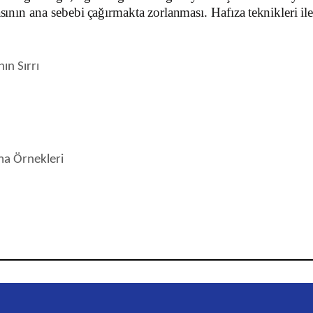
sının
ana
sebebi
çağırmakta
zorlanması
.
Hafıza
teknikleri
ile
n
ı
n S
ı
rr
ı
ma Örnekleri