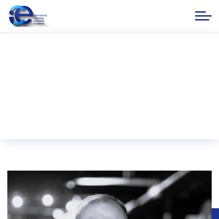
PCC Senan Hasanov
Anasayfa
ICE ACADEMIA
Eğitmenlerimiz
PCC Senan Hasanov