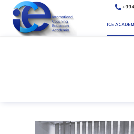
+994
ICE ACADEM
Vefa Vahabova
Anasayfa
ICE ACADEMIA
Eğitmenlerimiz
V