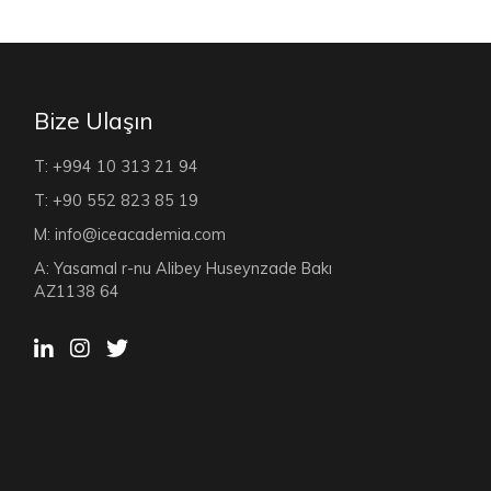
Bize Ulaşın
T: +994 10 313 21 94
T: +90 552 823 85 19
M: info@iceacademia.com
A: Yasamal r-nu Alibey Huseynzade Bakı
AZ1138 64