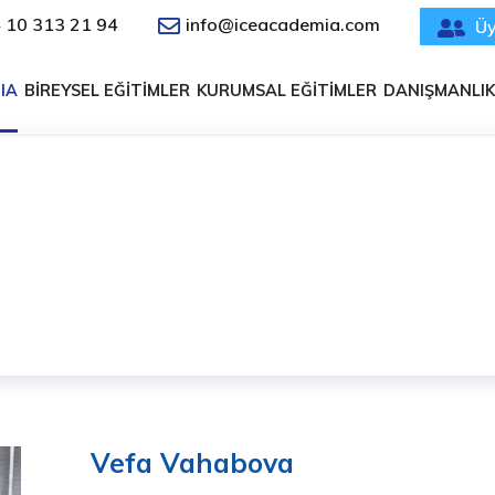
 10 313 21 94
info@iceacademia.com
Üy
IA
BİREYSEL EĞİTİMLER
KURUMSAL EĞİTİMLER
DANIŞMANLIK
efa Vahabova
Vefa Vahabova