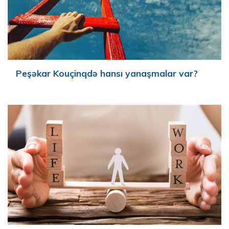
Peşəkar Kouçinqdə hansı yanaşmalar var?