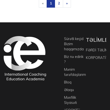
«
1
2
»
Sürətli keçid
TƏLİMLE
Bizim
haqqımızda
FƏRDİ TƏLİML
Biz nə edirik
KORPORATİV 
?
Mənim
tərəfdaşlarım
Bloq
Əlaqə
Məxfilik
Siyasəti