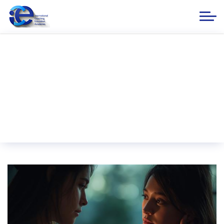
BLOQ
ANA SƏHİFƏ
BLOQ