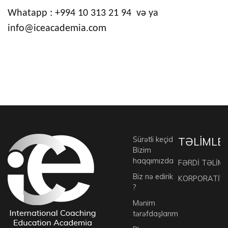
Whatapp :
+994 10 313 21 94 və ya
info
@iceacademia.com
Sürətli keçid
TƏLİMLE
Bizim
haqqımızda
FƏRDİ TƏLİML
Biz nə edirik
KORPORATİV 
?
Mənim
tərəfdaşlarım