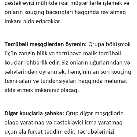
dəstəkləyici mühitdə real müştərilərlə işləmək və
onların kouçinq bacarıqları haqqında rəy almaq
imkanı əldə edəcəklər.
Təcrübəli məşqçilərdən öyrənin:
Qrupa bölüşmək
üçün zəngin bilik və təcrübəyə malik təcrübəli
kouçlar rəhbərlik edir. Siz onların uğurlarından və
səhvlərindən öyrənmək, həmçinin ən son kouçinq
texnikaları və tendensiyaları haqqında məlumat
əldə etmək imkanınız olacaq.
Digər kouçlarla şəbəkə:
Qrup digər məşqçilərlə
əlaqə yaratmaq və dəstəkləyici icma yaratmaq
üçün əla fürsət təqdim edir. Təcrübələrinizi