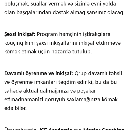
bölüşmək, suallar vermək və sizinlə eyni yolda
olan başqalarından dəstək almaq şansınız olacaq.
Şəxsi inkişaf:
Proqram həmçinin iştirakçılara
kouçinq kimi şəxsi inkişaflarını inkişaf etdirməyə
kömək etmək üçün nəzərdə tutulub.
Davamlı öyrənmə və inkişaf:
Qrup davamlı təhsil
və öyrənmə imkanları təqdim edir ki, bu da bu
sahədə aktual qalmağınıza və peşəkar
etimadnamənizi qoruyub saxlamağınıza kömək
edə bilər.