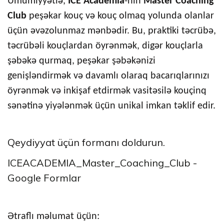
Ümumiyyətlə,
ICE Academia
-nın
Master Coaching
Club
peşəkar kouç və kouç olmaq yolunda olanlar
üçün əvəzolunmaz mənbədir. Bu, praktiki təcrübə,
təcrübəli kouçlardan öyrənmək, digər kouçlarla
şəbəkə qurmaq, peşəkar şəbəkənizi
genişləndirmək və davamlı olaraq bacarıqlarınızı
öyrənmək və inkişaf etdirmək vasitəsilə kouçinq
sənətinə yiyələnmək üçün unikal imkan təklif edir.
Qeydiyyat üçün formanı doldurun.
ICEACADEMIA_Master_Coaching_Club -
Google Formlar
Ətraflı məlumat üçün: