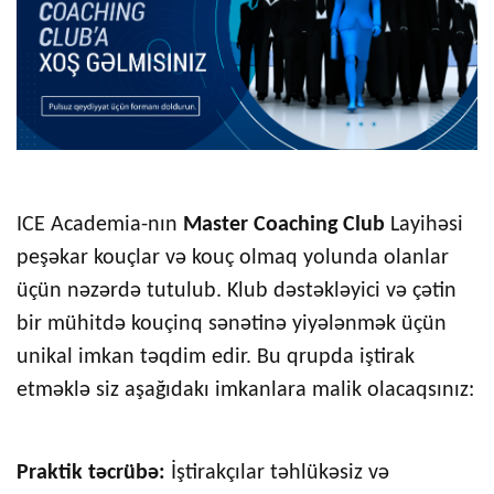
ICE Academia-nın
Master Coaching Club
Layihəsi
peşəkar kouçlar və kouç olmaq yolunda olanlar
üçün nəzərdə tutulub. Klub dəstəkləyici və çətin
bir mühitdə kouçinq sənətinə yiyələnmək üçün
unikal imkan təqdim edir. Bu qrupda iştirak
etməklə siz aşağıdakı imkanlara malik olacaqsınız:
Praktik təcrübə:
İştirakçılar təhlükəsiz və