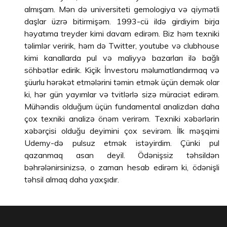
almışam. Mən də universiteti gemologiya və qiymətli
daşlar üzrə bitirmişəm. 1993-cü ildə girdiyim birja
həyatıma treyder kimi davam edirəm. Biz həm texniki
təlimlər veririk, həm də Twitter, youtube və clubhouse
kimi kanallarda pul və maliyyə bazarları ilə bağlı
söhbətlər edirik. Kiçik İnvestoru məlumatlandırmaq və
şüurlu hərəkət etmələrini təmin etmək üçün demək olar
ki, hər gün yayımlar və tvitlərlə sizə müraciət edirəm.
Mühəndis olduğum üçün fundamental analizdən daha
çox texniki analizə önəm verirəm. Texniki xəbərlərin
xəbərçisi olduğu deyimini çox sevirəm. İlk məşqimi
Udemy-də pulsuz etmək istəyirdim. Çünki pul
qazanmaq asan deyil. Ödənişsiz təhsildən
bəhrələnirsinizsə, o zaman hesab edirəm ki, ödənişli
təhsil almaq daha yaxşıdır.