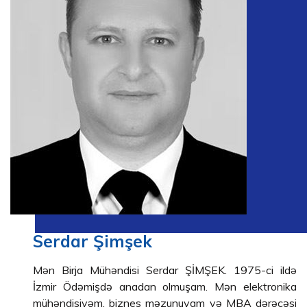
Serdar Şimşek
Mən Birja Mühəndisi Serdar ŞİMŞEK. 1975-ci ildə
İzmir Ödəmişdə anadan olmuşam. Mən elektronika
mühəndisiyəm, biznes məzunuyam və MBA dərəcəsi