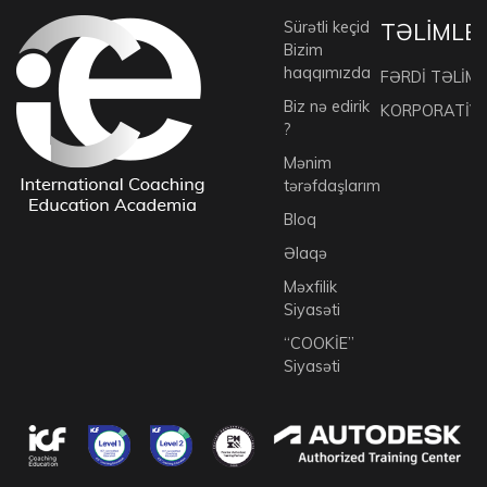
Sürətli keçid
TƏLİMLE
Bizim
haqqımızda
FƏRDİ TƏLİML
Biz nə edirik
KORPORATİV 
?
Mənim
tərəfdaşlarım
Bloq
Əlaqə
Məxfilik
Siyasəti
“COOKİE”
Siyasəti