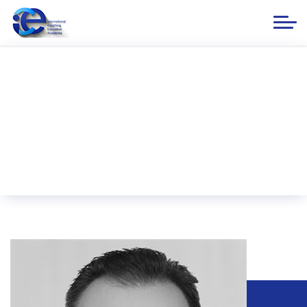
Serdar Şimşek
ANA SƏHİFƏ
ICE ACADEMİA
Təlimatçılarımız:
Serdar Şimşek